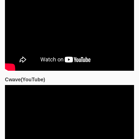
た。なかなか感じのいい東京近郊、といっても
田舎にお住いの...
2023年12月12日
ロシア情勢、最新ニュース
最近 ロシアの改革派の筆頭のアレクセイ・ナ
ワリヌイ氏が ロシアではプーチン 氏が が一
人でロシアを破壊していると述べました...
2023年2月13日
ロシア情勢、最新ニュース
ロシアの先行きについて衝撃的な発言がありま
した。２４日のウクライナ侵攻開始１年に向け
Cwave(YouTube)
て攻勢を強めるロシア軍だが、軍元将校が、...
2022年11月5日
ロシアの侵略戦争の分析及びロシア女性招聘の招
聘について - 2
ロシアの侵攻は 挫折を迎えてしまいました。
各地で押し込まれています。総司令官にシリア
で都市大攻撃を行い成功を収めた強硬派のスロ
ビキン氏を...