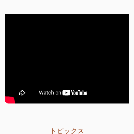
るめることに...
2022年01月03日
新年のご挨拶
新年明けましておめでとうございます。皆様よ
いお年をでありますよう心からお祈り申し上げ
ます。日本や世界はコロナとの戦いに明け暮れ
ています...
2020年02月05日
新型コロナウイルスについて
コロナが中国では猛威を振るい日本でも広がっ
てきてます。中国経済は大打撃を受けてそれが
数字で現実化した時には中国発世界同時株安、
世界不況...
トピックス