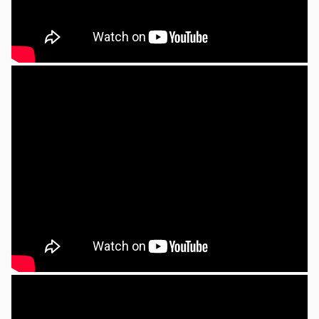
2024年08月11日
東京の結婚相談所のはじまり(2)
ご主人はまだ若く自動車の仕事をしていました
が 収入は少なく また嫉妬深く その母親
は 最初から...
2024年07月28日
今日からオリンピックがパリで開かれました
素晴らしい開会式でした。まさに人類の平和の
祭典です しかし近代オリンピックが開始され
た１８９６年以降も...
2024年07月27日
東京の結婚相談所のはじまり(1)
私どもの結婚相談所は 東京から始まりまし
た。事務所は上野公園のとなりで 駅ちかでし
た。上野公園は海外の方の...
2024年03月06日
【東京】東欧女性と結婚したい人
東欧女性と結婚したい方が申し込みしてきまし