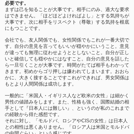
必要です。
まずは己を知ることが大事です。相手にのみ、過大な要求
はできません。「ほどほどよければよし」とする気持ちが
大事です。次に相手をリスペクト（尊敬）する気持を根底
にもつことです。
会社でも、友人関係でも、女性関係でもこれが一番大切で
す。自分の意見を言ってもいいが穏やかにいうこと。意見
が違っても無理に従わせようととしないこと。自分が正し
いと確信しても穏やかにはなすこと。自分の意見を話した
ら一旦引くことが大事です。時間がたてば相手もわかって
きます。初めからゴリ押しは嫌われてしまいます。おおら
かに、大きく接することですこれができれば、男女関係は
もとより人間関係は成功します。
一般的に「米国人・イギリス人など欧米の女性」は細かく
男性の値踏みをします。また、性格も強く、国際結婚の相
手として『日本人には難しい』、というのが私のこれまで
の経験から得た感想です。
それに対し、「モルドバ、ロシアやCISの女性」は日本人
との相性は悪くありません。「ロシア人は米国とモルドバ
の中間ぐらい」という感じです。