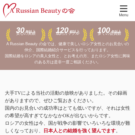
30
120
100
年以上
組以上
名以上
安心の実績
成約カップル
多くの会員数
A Russian Beauty の会では、健康で美しいロシア女性とのお見合いの
仲介、国際結婚紹介サービスを行っております。
国際結婚をロシアの美人女性と、とお考えの方、またロシア女性に興味
のある方は是非一度ご相談ください。
大手TVによる当社の活動の放映がありました。その録画
がありますので、ぜひご覧おきください。
国内のお見合いの成功率はとても低いですが、それは女性
の希望が高すぎてなかなかOKが出ないからです。
ロシアの女性は今、国が戦争の影響でいろいろな環境が難
しくなっており、
日本人との結婚を強く望んでます
。