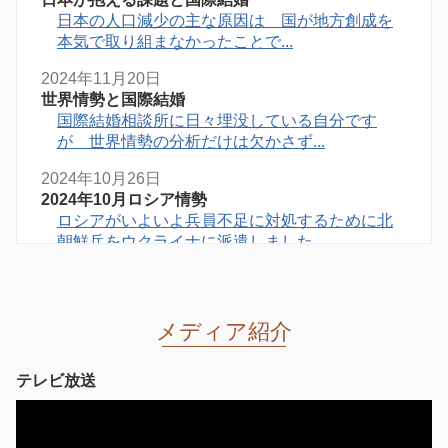
日本の人口減少の主な原因は 国が地方創成を
本気で取り組まなかったことで...
2024年11月20日
世界情勢と国際結婚
国際結婚相談所に日々埋没している自分です
が 世界情勢の分析だけは欠かさず...
2024年10月26日
2024年10月ロシア情勢
ロシアがいよいよ兵員不足に対処するために北
朝鮮兵をウクライナに派遣しました...
2024年10月26日
東京の国際結婚相談所のはじまり（５）
日本には結局数回来日させ 東京の私どもの国
メディア紹介
際結婚相談所の事務所に寝泊まりさせて...
2024年10月08日
テレビ放送
2024年10月ロシア情勢
ツルゲーネフが描いた世紀末のロシアにはロマ
ンがあり 私も含めた当時の多くの青年たちは...