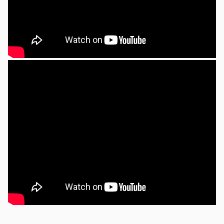
2022年08月25日
ロシアの侵略戦争の分析及びロシア女性招聘の招
聘について
ロシア政権の思想的な背景にいるドーギンの娘
さんが暗殺されてしまいました。誰であろうと
も暗殺は悲しいことです。殺戮が殺戮を呼ばな
ければいいのですが...
2022年06月29日
いいニュースです
先進国ではすでに外国人の受け入れをすでに始
めてましたが日本政府も遅ればせながら外国人
の旅行者グループをconductor 付きで入国を認め
るめることに...
2022年04月08日
ロシアの侵略戦争の分析及び先行き 及びロシア女
性招聘の残された方策
先進国ではすでに外国人の受け入れをすでに始
めてましたが日本政府も遅ればせながら外国人
の旅行者グループをconductor 付きで入国を認め