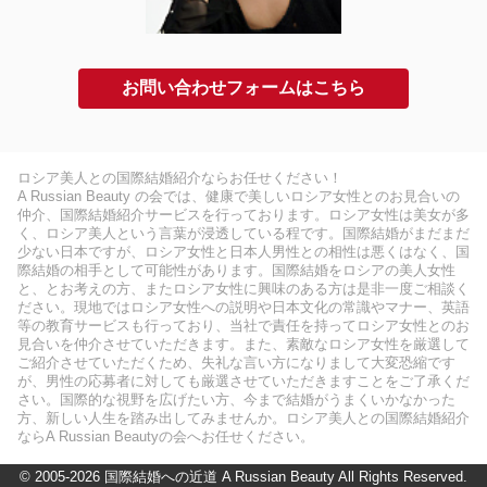
お問い合わせフォームはこちら
ロシア美人との国際結婚紹介ならお任せください！
A Russian Beauty の会では、健康で美しいロシア女性とのお見合いの
仲介、国際結婚紹介サービスを行っております。ロシア女性は美女が多
く、ロシア美人という言葉が浸透している程です。国際結婚がまだまだ
少ない日本ですが、ロシア女性と日本人男性との相性は悪くはなく、国
際結婚の相手として可能性があります。国際結婚をロシアの美人女性
と、とお考えの方、またロシア女性に興味のある方は是非一度ご相談く
ださい。現地ではロシア女性への説明や日本文化の常識やマナー、英語
等の教育サービスも行っており、当社で責任を持ってロシア女性とのお
見合いを仲介させていただきます。また、素敵なロシア女性を厳選して
ご紹介させていただくため、失礼な言い方になりまして大変恐縮です
が、男性の応募者に対しても厳選させていただきますことをご了承くだ
さい。国際的な視野を広げたい方、今まで結婚がうまくいかなかった
方、新しい人生を踏み出してみませんか。ロシア美人との国際結婚紹介
ならA Russian Beautyの会へお任せください。
© 2005-2026 国際結婚への近道 A Russian Beauty All Rights Reserved.