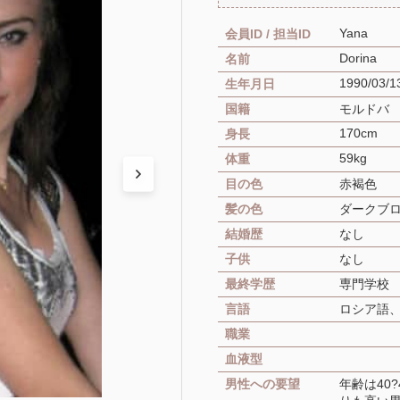
Yana
会員ID / 担当ID
Dorina
名前
1990/03/1
生年月日
国籍
モルドバ
170cm
身長
59kg
体重
目の色
赤褐色
髪の色
ダークブ
結婚歴
なし
子供
なし
最終学歴
専門学校
言語
ロシア語
職業
血液型
男性への要望
年齢は40