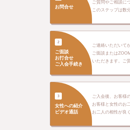
ご質問やご相談に
お問合せ
このステップは数
2
ご連絡いただいて
ご面談
ご面談またはZO
お打合せ
いただきます。ご
ご入会手続き
ご入会後、お客様
3
お客様と女性のお
女性への紹介
お二人の相性が良
ビデオ通話