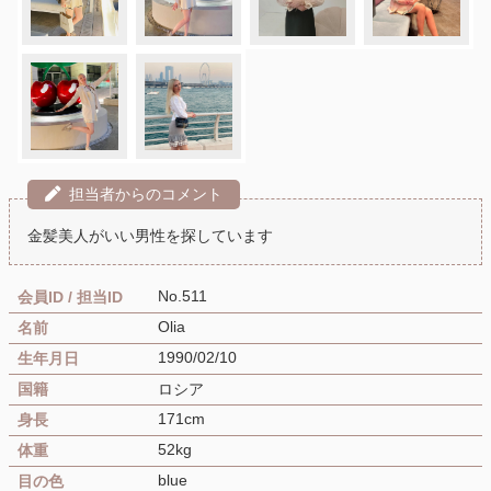
担当者からのコメント
金髪美人がいい男性を探しています
No.511
会員ID / 担当ID
Olia
名前
1990/02/10
生年月日
国籍
ロシア
171cm
身長
52kg
体重
blue
目の色