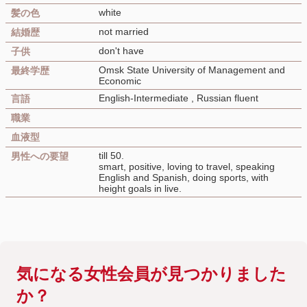
white
髪の色
not married
結婚歴
don't have
子供
Omsk State University of Management and
最終学歴
Economic
English-Intermediate , Russian fluent
言語
職業
血液型
till 50.
男性への要望
⁠smart, positive, loving to travel, speaking
English and Spanish, doing sports, with
height goals in live.
気になる女性会員が見つかりました
か？